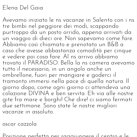
Elena Del Gaia
Avevamo iniziato le ns vacanze in Salento con i ns
tre bimbi nel peggiore dei modi, scappando
purtroppo da un posto orrido, appena arrivati da
un viaggio di dieci ore. Non sapevamo come fare.
Abbiamo così chiamato e prenotato un B&B a
caso che avesse abbastanza comodità per cinque
e vedere poi cosa fare. Al ns arrivo abbiamo
trovato il PARADISO. Bella la ns camera avevamo
tutto il necessario, in un angolo anche un
ombrellone, fuori per mangiare e goderci il
tramonto immersi nella pace di quella natura. Il
giorno dopo, come ogni giorno ci attendeva una
colazione DIVINA e ben servita. Eh via alle nostre
gite fra mare e borghi! Che dire! ci siamo fermati
due settimane. Sono state le nostre migliori
vacanze in assoluto.
oscar cazzola
Posizione perfetta per raggiungere il centro e le